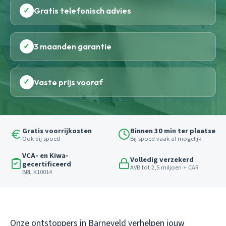
✓
Gratis telefonisch advies
✓
3 maanden garantie
✓
Vaste prijs vooraf
Gratis voorrijkosten
Binnen 30 min ter plaatse
Ook bij spoed
Bij spoed vaak al mogelijk
VCA- en Kiwa-
Volledig verzekerd
gecertificeerd
AVB tot 2,5 miljoen + CAR
BRL K10014
Onze ontstoppers in Barneveld verhelpen jouw