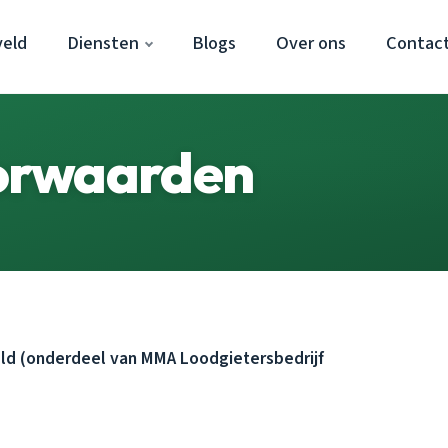
veld
Diensten
Blogs
Over ons
Contac
orwaarden
d (onderdeel van MMA Loodgietersbedrijf