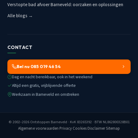
Verstopte bad afvoer Barneveld: oorzaken en oplossingen
Alle blogs →
CONTACT
Bel nu 085 019 46 54
Dag en nacht bereikbaar, ook in het weekend
Altijd een gratis, vrijblijvende offerte
Werkzaam in Barneveld en omstreken
© 2002–2026
Ontstoppen Barneveld
· KvK 83265392 · BTW NL862800328B01
Algemene voorwaarden
·
Privacy
·
Cookies
·
Disclaimer
·
Sitemap