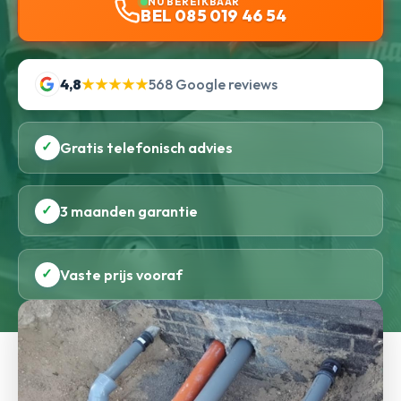
NU BEREIKBAAR
BEL 085 019 46 54
4,8
★★★★★
568 Google reviews
✓
Gratis telefonisch advies
✓
3 maanden garantie
✓
Vaste prijs vooraf