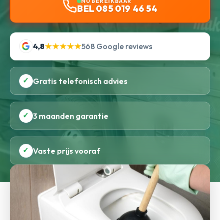
NU BEREIKBAAR
BEL 085 019 46 54
4,8
★★★★★
568 Google reviews
✓
Gratis telefonisch advies
✓
3 maanden garantie
✓
Vaste prijs vooraf