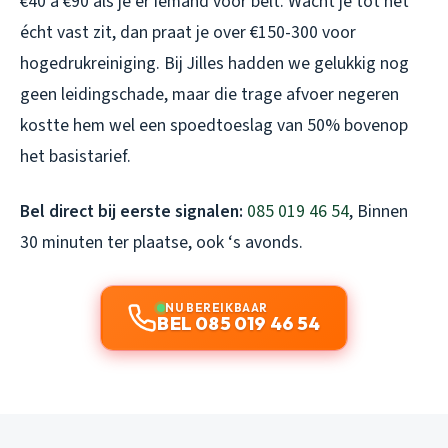
€40 à €90 als je er iemand voor belt. Wacht je tot het
écht vast zit, dan praat je over €150-300 voor
hogedrukreiniging. Bij Jilles hadden we gelukkig nog
geen leidingschade, maar die trage afvoer negeren
kostte hem wel een spoedtoeslag van 50% bovenop
het basistarief.
Bel direct bij eerste signalen:
085 019 46 54
, Binnen
30 minuten ter plaatse, ook ‘s avonds.
NU BEREIKBAAR
BEL 085 019 46 54