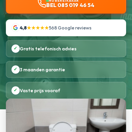
NU BEREIKBAAR
BEL 085 019 46 54
4,8
★★★★★
568 Google reviews
✓
Gratis telefonisch advies
✓
3 maanden garantie
✓
Vaste prijs vooraf